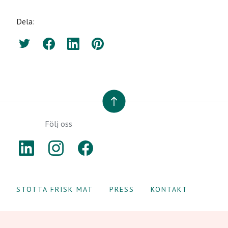
Dela:
Twitter
Facebook
LinkedIn
Pinterest
TILL TOPPEN
Följ oss
LINKEDIN
INSTAGRAM
FACEBOOK
STÖTTA FRISK MAT
PRESS
KONTAKT