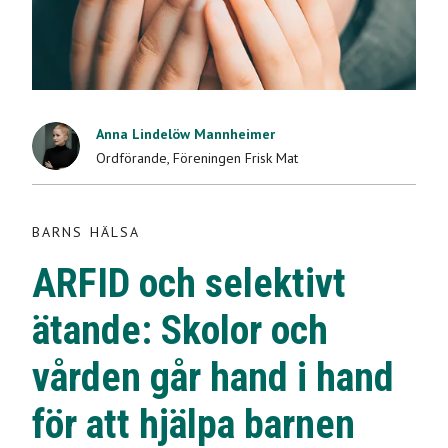
BARNS HÄLSA
Anna Lindelöw Mannheimer
ARFID och selektivt
Ordförande
,
Föreningen Frisk Mat
ätande: Skolor och
BARNS HÄLSA
vården går hand i
ARFID och selektivt
hand för att hjälpa
ätande: Skolor och
barnen
vården går hand i hand
2023-10-18
för att hjälpa barnen