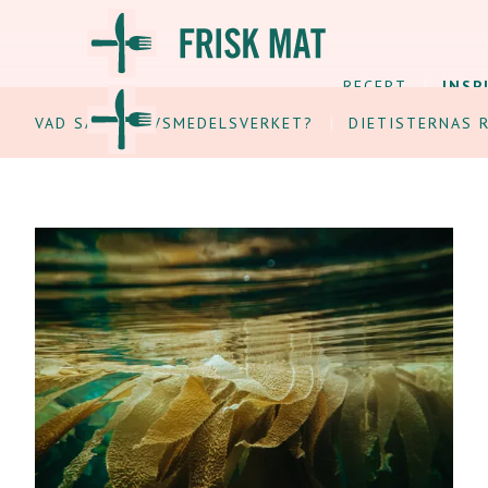
RECEPT
INSP
VAD SÄGER LIVSMEDELSVERKET?
DIETISTERNAS 