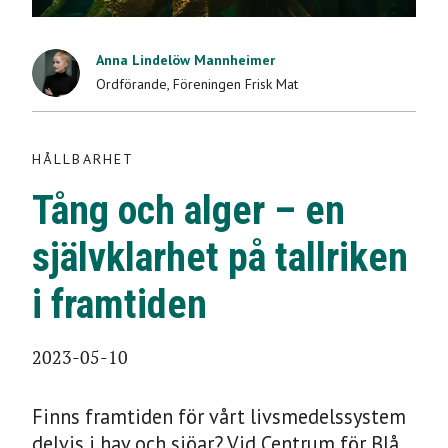
HÅLLBARHET
Anna Lindelöw Mannheimer
Tång och alger – en
Ordförande
,
Föreningen Frisk Mat
självklarhet på
HÅLLBARHET
tallriken i framtiden
Tång och alger – en
2023-05-10
självklarhet på tallriken
i framtiden
2023-05-10
Finns framtiden för vårt livsmedelssystem
delvis i hav och sjöar? Vid Centrum för Blå