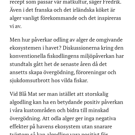
recept som passar vår matkultur, säger Fredrik.
Även i det franska och det irländska köket är
alger vanligt förekommande och det inspireras
vi av.
Men hur påverkar odling av alger de omgivande
ekosystemen i havet? Diskussionerna kring den
konventionella fiskodlingens miljöpåverkan har
stundtals gått het de senaste åren då det
ansetts skapa övergödning, föroreningar och
sjukdomsutbrott hos vilda fiskar.
Vid Blå Mat ser man istället att storskalig
algodling kan ha en betydande positiv påverkan
i våra kustområden och bidra till minskad
övergödning. Att odla alger ger inga negativa
effekter på havens ekosystem utan snarare
tvärtom så kan algodling vara positivt för