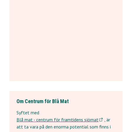
öknäcke med torkad
Tångp
ckertång
Fredrik Gröndahl
Av: Fredri
Om Centrum för Blå Mat
Syftet med
Blå mat - centrum för framtidens sjömat
, är
att ta vara på den enorma potential som finns i