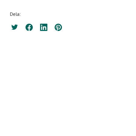
Dela:
Twitter
Facebook
LinkedIn
Pinterest