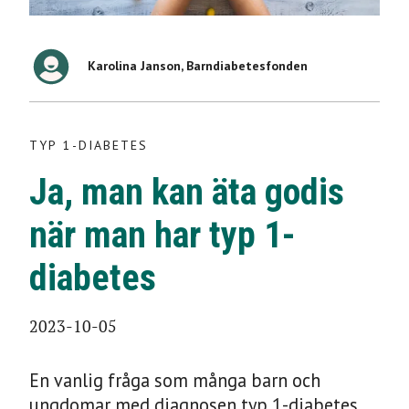
TYP 1-DIABETES
Karolina Janson, Barndiabetesfonden
Ja, man kan äta godis
när man har typ 1-
TYP 1-DIABETES
diabetes
Ja, man kan äta godis
2023-10-05
när man har typ 1-
diabetes
2023-10-05
En vanlig fråga som många barn och
ungdomar med diagnosen typ 1-diabetes