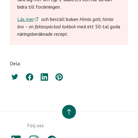
bidra till forskningen.
Läs mer
och beställ boken
Himla gott, himla
bra – en faktaspäckad kokbok
med ett 50-tal goda
näringsberäknade recept.
Dela:
Twitter
Facebook
LinkedIn
Pinterest
TILL TOPPEN
Följ oss
LINKEDIN
INSTAGRAM
FACEBOOK