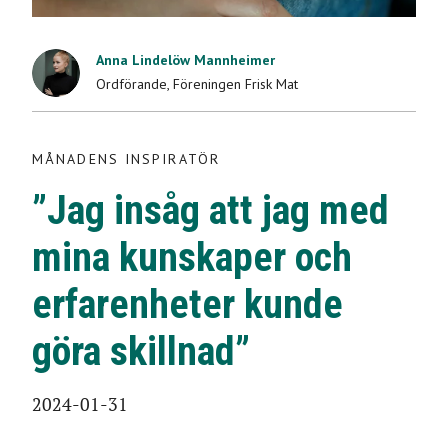
MÅNADENS INSPIRATÖR
”Jag insåg att jag
Anna Lindelöw Mannheimer
Ordförande
,
Föreningen Frisk Mat
med mina kunskaper
och erfarenheter
MÅNADENS INSPIRATÖR
”Jag insåg att jag med
kunde göra skillnad”
mina kunskaper och
2024-01-31
erfarenheter kunde
göra skillnad”
2024-01-31