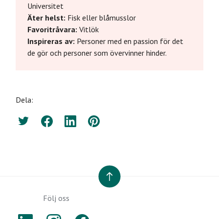
Universitet
Äter helst:
Fisk eller blåmusslor
Favoritråvara:
Vitlök
Inspireras av:
Personer med en passion för det
de gör och personer som övervinner hinder.
Dela:
Twitter
Facebook
LinkedIn
Pinterest
TILL TOPPEN
Följ oss
LINKEDIN
INSTAGRAM
FACEBOOK