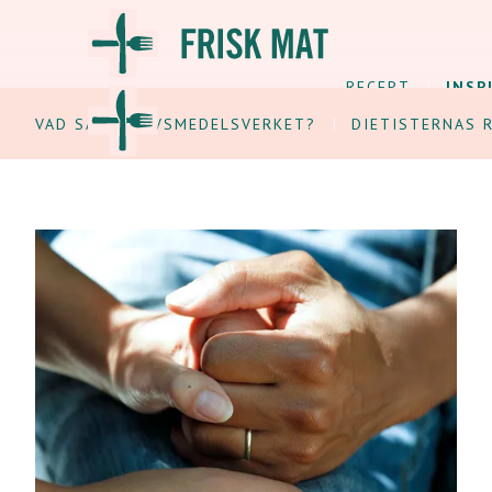
RECEPT
INSP
VAD SÄGER LIVSMEDELSVERKET?
DIETISTERNAS 