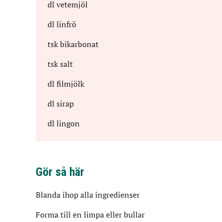
dl
vetemjöl
dl
linfrö
tsk
bikarbonat
tsk
salt
dl
filmjölk
dl
sirap
dl
lingon
Gör så här
Blanda ihop alla ingredienser
Forma till en limpa eller bullar