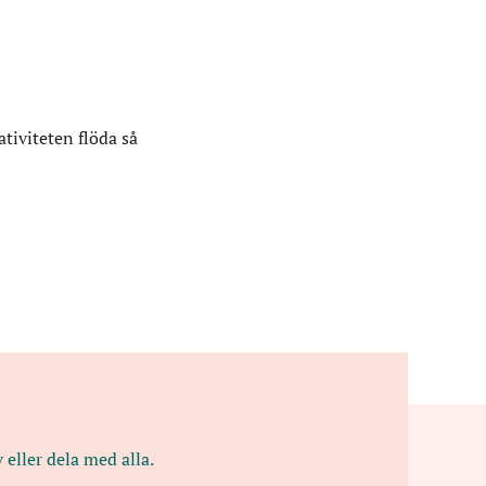
ativiteten flöda så
 eller dela med alla.