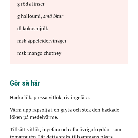
g
röda linser
g
halloumi
,
små bitar
dl
kokosmjölk
msk
äppelcidervinäger
msk
mango chutney
Gör så här
Hacka lök, pressa vitlök, riv ingefära.
Värm upp rapsolja i en gryta och stek den hackade
löken på medelvärme.
Tillsätt vitlök, ingefära och alla övriga kryddor samt
tomatpurén. Låt detta steka tillsammans några