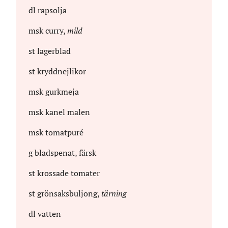
dl
rapsolja
msk
curry
,
mild
st
lagerblad
st
kryddnejlikor
msk
gurkmeja
msk
kanel malen
msk
tomatpuré
g
bladspenat, färsk
st
krossade tomater
st
grönsaksbuljong
,
tärning
dl
vatten