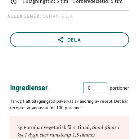
Tillagningstid: 5 tim
Förberedelsetid: 5 tim
ALLERGENER:
SENAP
,
SOJA
DELA
PORTIONER
Ingredienser
portioner
Tänk på att tillagningstid påverkas av ändring av recept. Det här
receptet är anpassat för 100 portioner
kg
Formbar vegetarisk färs, tinad
,
tinad (tinas i
kyl 1 dygn eller rumstemp 1,5 timme)