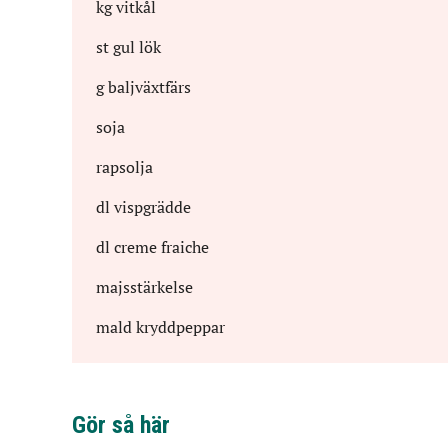
kg
vitkål
st
gul lök
g
baljväxtfärs
soja
rapsolja
dl
vispgrädde
dl
creme fraiche
majsstärkelse
mald kryddpeppar
Gör så här