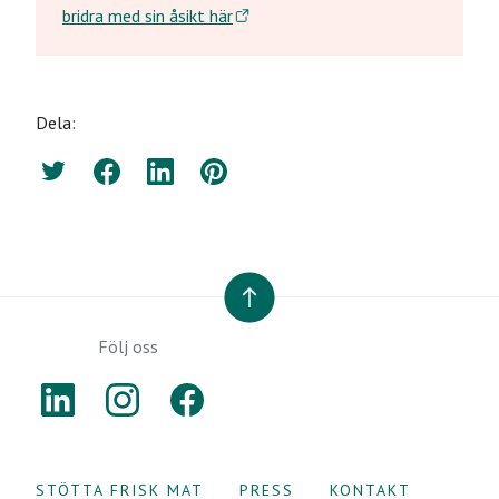
bridra med sin åsikt här
Dela:
Twitter
Facebook
LinkedIn
Pinterest
TILL TOPPEN
Följ oss
LINKEDIN
INSTAGRAM
FACEBOOK
STÖTTA FRISK MAT
PRESS
KONTAKT