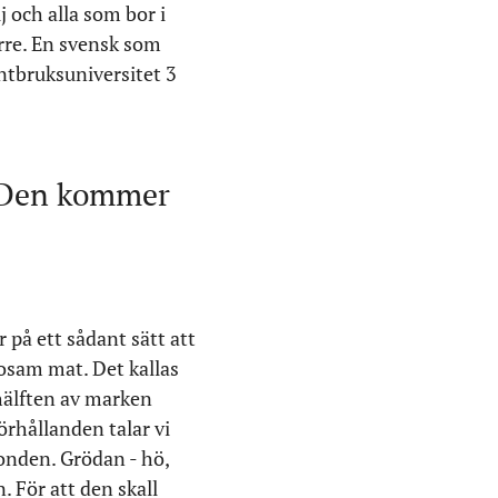
j och alla som bor i
örre. En svensk som
ntbruksuniversitet 3
. Den kommer
 på ett sådant sätt att
sosam mat. Det kallas
 hälften av marken
örhållanden talar vi
bonden. Grödan - hö,
. För att den skall