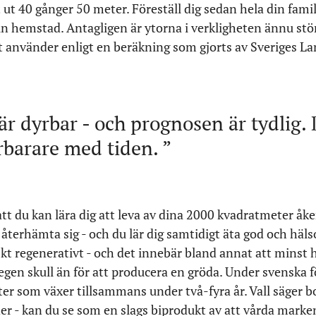
ut 40 gånger 50 meter. Föreställ dig sedan hela din famil
din hemstad. Antagligen är ytorna i verkligheten ännu st
t använder enligt en beräkning som gjorts av Sveriges La
r dyrbar - och prognosen är tydlig
dyrbarare med tiden.
t du kan lära dig att leva av dina 2000 kvadratmeter åker
 återhämta sig - och du lär dig samtidigt äta god och häl
skt regenerativt - och det innebär bland annat att minst
egen skull än för att producera en gröda. Under svenska f
ter som växer tillsammans under två-fyra år. Vall säger 
der - kan du se som en slags biprodukt av att vårda marken