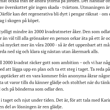
mat också från de andra ytorna på jorden. Det handlar om
a av överskottet gör ingen skada - tvärtom. Utmaningen är a
 Därför kan det regenerativa bli dyrt i pengar räknat - om 
dag i skogen på köpet.
etydligt mindre än 2000 kvadratmeter åker. Den som odlat
 än väl till alla grönsaker en person orkar äta på ett år o
så mycket mer än våra 2000 - så är det uppenbart att mån
rda ned sig och klara sig nästan utan åkermark alls.
 2000 kvadrat räcker gott som ambition – och vi har någr
d att lägga upp en plan och ta ett steg i taget. Ta reda på
upptäcker att en vara kommer från anonyma åkrar någons
yta ut varor tills du känner glädje och stolthet när du tän
d och på bönderna som odlar den.
 i taget och njut under tiden. Det är, för att tala med Kar
n del av lösningen är ren glädje.