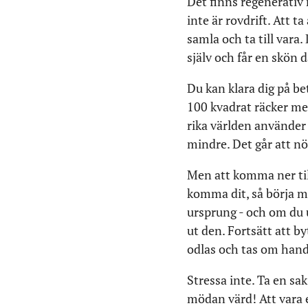
Det finns regenerativ 
inte är rovdrift. Att t
samla och ta till vara.
själv och får en skön 
Du kan klara dig på b
100 kvadrat räcker mer
rika världen använder 
mindre. Det går att nö
Men att komma ner till
komma dit, så börja me
ursprung - och om du 
ut den. Fortsätt att b
odlas och tas om han
Stressa inte. Ta en sak
mödan värd! Att vara e