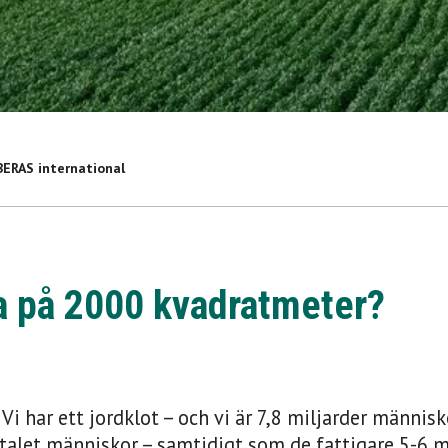
BERAS international
vadratmeter?
a på 2000 kvadratmeter?
Vi har ett jordklot – och vi är 7,8 miljarder människ
talet människor – samtidigt som de fattigare 5-6 mi