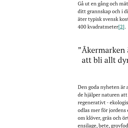
Gå ut en gång och mät 
ditt grannskap och i 
äter typisk svensk kos
400 kvadratmeter
[2]
.
Åkermarken ä
att bli allt 
Den goda nyheten är at
de hjälper naturen att
regenerativt - ekologi
odlas mer för jordens 
om klöver, gräs och ör
ensilage, bete, grovfo