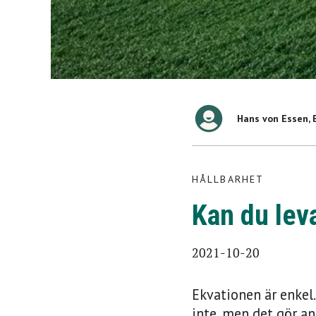
HÅLLBARHET
Hans von Essen, 
Kan du leva på 2000 k
2021-10-20
HÅLLBARHET
Kan du lev
2021-10-20
Ekvationen är enkel. 
inte, men det gör an