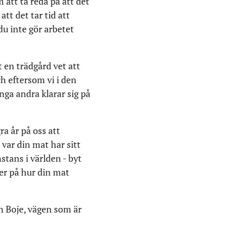
 att ta reda på att det
tt det tar tid att
du inte gör arbetet
 en trädgård vet att
ch eftersom vi i den
ga andra klarar sig på
a år på oss att
 var din mat har sitt
tans i världen - byt
ker på hur din mat
in Boje, vägen som är