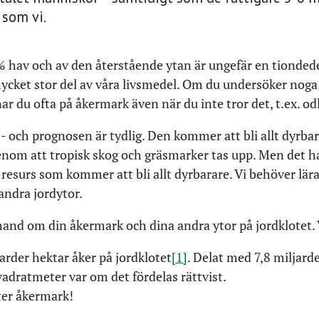
 som vi.
 % hav och av den återstående ytan är ungefär en tionde
ycket stor del av våra livsmedel. Om du undersöker noga
r du ofta på åkermark även när du inte tror det, t.ex. odl
- och prognosen är tydlig. Den kommer att bli allt dyrba
nom att tropisk skog och gräsmarker tas upp. Men det ha
resurs som kommer att bli allt dyrbarare. Vi behöver lära 
andra jordytor.
 hand om din åkermark och dina andra ytor på jordklotet.
jarder hektar åker på jordklotet
[1]
. Delat med 7,8 miljar
vadratmeter var om det fördelas rättvist.
er åkermark!