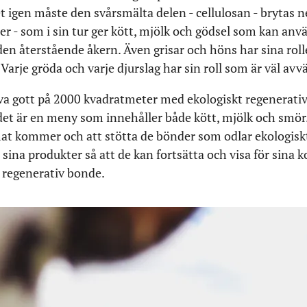
 igen måste den svårsmälta delen - cellulosan - brytas n
etter - som i sin tur ger kött, mjölk och gödsel som kan anvä
en återstående åkern. Även grisar och höns har sina rolle
Varje gröda och varje djurslag har sin roll som är väl avv
eva gott på 2000 kvadratmeter med ekologiskt regenerativ
det är en meny som innehåller både kött, mjölk och smö
 mat kommer och att stötta de bönder som odlar ekologisk
ör sina produkter så att de kan fortsätta och visa för sina k
k regenerativ bonde.