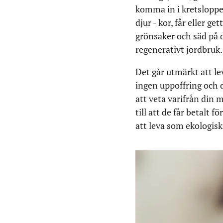
komma in i kretsloppet
djur - kor, får eller g
grönsaker och säd på d
regenerativt jordbruk. 
Det går utmärkt att l
ingen uppoffring och 
att veta varifrån din
till att de får betalt f
att leva som ekologis