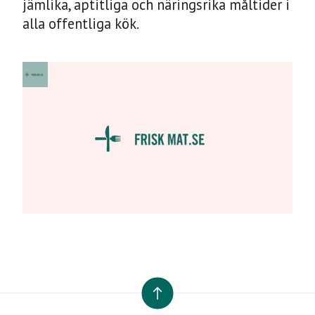
jämlika, aptitliga och näringsrika måltider i
Skapa en
alla offentliga kök.
profil på
friskmat.se
TILL TOPPEN