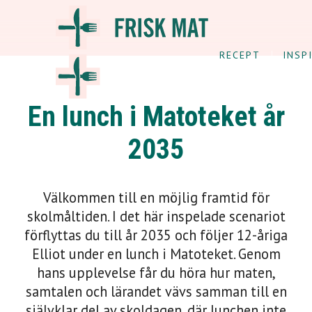
RECEPT
INSP
En lunch i Matoteket år
2035
Välkommen till en möjlig framtid för
skolmåltiden. I det här inspelade scenariot
förflyttas du till år 2035 och följer 12-åriga
Elliot under en lunch i Matoteket. Genom
hans upplevelse får du höra hur maten,
samtalen och lärandet vävs samman till en
självklar del av skoldagen, där lunchen inte