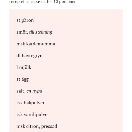
receptet är anpassat för 10 portioner
st
päron
smör
,
till stekning
msk
kardemumma
dl
havregryn
l
mjölk
st
ägg
salt
,
en nypa
tsk
bakpulver
tsk
vaniljpulver
msk
citron, pressad