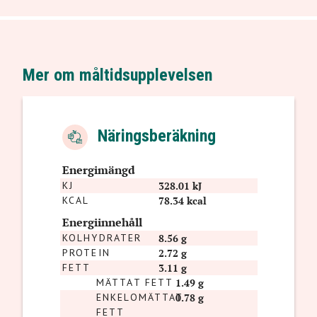
Mer om måltidsupplevelsen
Näringsberäkning
Energimängd
KJ
328.01 kJ
KCAL
78.34 kcal
Energiinnehåll
KOLHYDRATER
8.56 g
PROTEIN
2.72 g
FETT
3.11 g
MÄTTAT FETT
1.49 g
ENKELOMÄTTAT
0.78 g
FETT