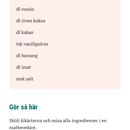
dl
russin
dl
riven kokos
dl
kakao
tsk
vaniljpulver
dl
honung
dl
imat
msk
salt
Gör så här
Skölj kikärterna och mixa alla ingredienser i en
matberedare.