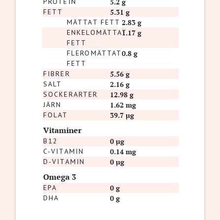
PROTEIN
5.2 g
FETT
5.31 g
MÄTTAT FETT
2.83 g
ENKELOMÄTTAT
1.17 g
FETT
FLEROMÄTTAT
0.8 g
FETT
FIBRER
5.56 g
SALT
2.16 g
SOCKERARTER
12.98 g
JÄRN
1.62 mg
FOLAT
39.7 µg
Vitaminer
B12
0 µg
C-VITAMIN
0.14 mg
D-VITAMIN
0 µg
Omega 3
EPA
0 g
DHA
0 g