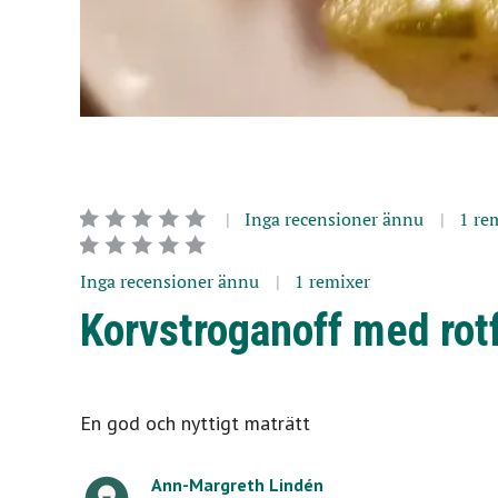
Inga recensioner ännu
1 re
Inga recensioner ännu
1 remixer
Korvstroganoff med rot
En god och nyttigt maträtt
Ann-Margreth Lindén