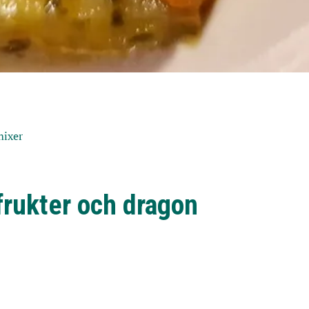
mixer
frukter och dragon