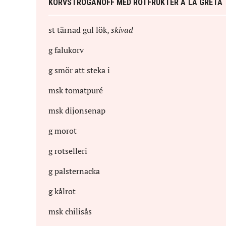
KORVSTROGANOFF MED ROTFRUKTER A´LA GRETA
st
tärnad gul lök
,
skivad
g
falukorv
g
smör att steka i
msk
tomatpuré
msk
dijonsenap
g
morot
g
rotselleri
g
palsternacka
g
kålrot
msk
chilisås