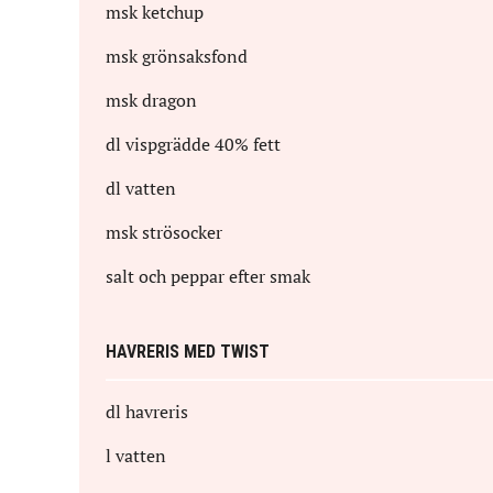
msk
ketchup
msk
grönsaksfond
msk
dragon
dl
vispgrädde 40% fett
dl
vatten
msk
strösocker
salt och peppar efter smak
HAVRERIS MED TWIST
dl
havreris
l
vatten