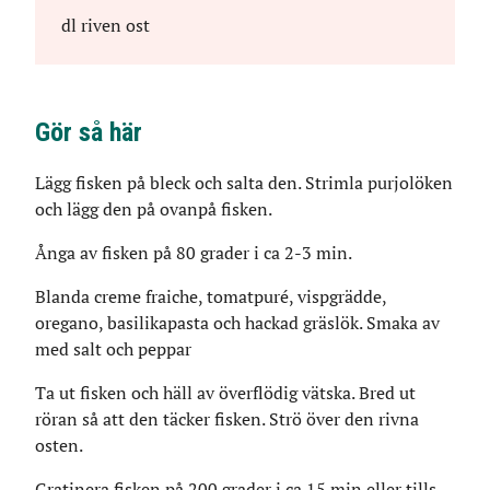
dl
riven ost
Gör så här
Lägg fisken på bleck och salta den. Strimla purjolöken
och lägg den på ovanpå fisken.
Ånga av fisken på 80 grader i ca 2-3 min.
Blanda creme fraiche, tomatpuré, vispgrädde,
oregano, basilikapasta och hackad gräslök. Smaka av
med salt och peppar
Ta ut fisken och häll av överflödig vätska. Bred ut
röran så att den täcker fisken. Strö över den rivna
osten.
Gratinera fisken på 200 grader i ca 15 min eller tills