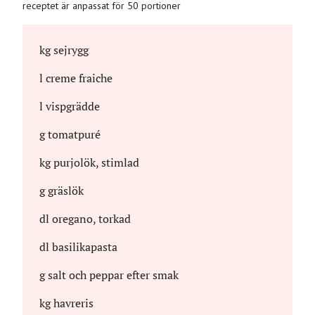
receptet är anpassat för 50 portioner
kg
sejrygg
l
creme fraiche
l
vispgrädde
g
tomatpuré
kg
purjolök, stimlad
g
gräslök
dl
oregano, torkad
dl
basilikapasta
g
salt och peppar efter smak
kg
havreris