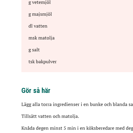
g
vetemjöl
g
majsmjöl
dl
vatten
msk
matolja
g
salt
tsk
bakpulver
Gör så här
Lägg alla torra ingredienser i en bunke och blanda
Tillsätt vatten och matolja.
Knåda degen minst 5 min i en köksberedare med degk