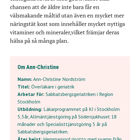
chansen att de äldre inte bara får en
välsmakande måltid utan även en mycket mer
näringstät kost som innehåller mycket nyttiga
vitaminer och mineraler,vilket främjar deras
hälsa på så många plan.
Om Ann-Christine
Namn:
Ann-Christine Nordström
Titel:
Överläkare i geriatrik
Arbetar för:
Sabbatsbergsgeriatriken i Region
Stockholm
Utbildning:
Läkarprogrammet på KI i Stockholm
5,5år, Allmäntjänstgöring på Södersjukhuset 18
månader och Specialisttjänstgöring 5 år på
Sabbatsbergsgeriatriken.
Äter helst:
Hemmagjord risotto med svamp från