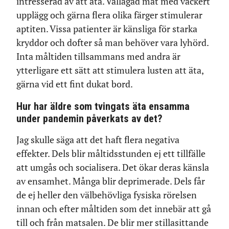
intresserad av att äta. Vällagad mat med vackert
upplägg och gärna flera olika färger stimulerar
aptiten. Vissa patienter är känsliga för starka
kryddor och dofter så man behöver vara lyhörd.
Inta måltiden tillsammans med andra är
ytterligare ett sätt att stimulera lusten att äta,
gärna vid ett fint dukat bord.
Hur har äldre som tvingats äta ensamma
under pandemin påverkats av det?
Jag skulle säga att det haft flera negativa
effekter. Dels blir måltidsstunden ej ett tillfälle
att umgås och socialisera. Det ökar deras känsla
av ensamhet. Många blir deprimerade. Dels får
de ej heller den välbehövliga fysiska rörelsen
innan och efter måltiden som det innebär att gå
till och från matsalen. De blir mer stillasittande