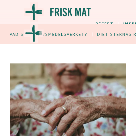
RECEPT
INSP
VAD SÄGER LIVSMEDELSVERKET?
DIETISTERNAS 