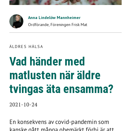
ÄLDRES HÄLSA
Vad händer med
Anna Lindelöw Mannheimer
Ordförande
,
Föreningen Frisk Mat
matlusten när äldre
tvingas äta
ÄLDRES HÄLSA
Vad händer med
ensamma?
matlusten när äldre
2021-10-24
tvingas äta ensamma?
2021-10-24
En konsekvens av covid-pandemin som
kanske gått många obemärkt förbi är att