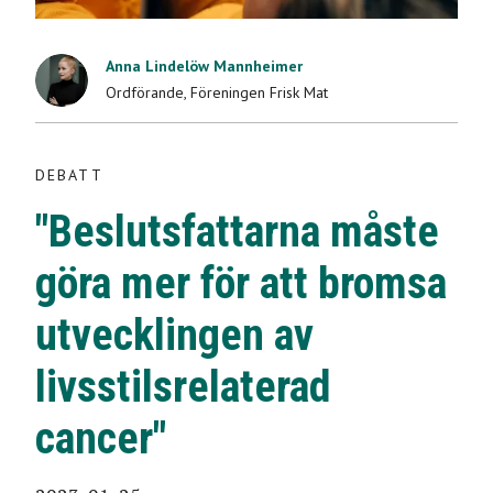
"Beslutsfattarna
måste göra mer för
Anna Lindelöw Mannheimer
Ordförande
,
Föreningen Frisk Mat
att bromsa
utvecklingen av
DEBATT
"Beslutsfattarna måste
livsstilsrelaterad
göra mer för att bromsa
cancer"
utvecklingen av
2023-01-25
livsstilsrelaterad
cancer"