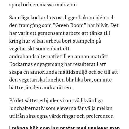
spiral och en massa matsvinn.
Samtliga kockar hos oss ligger bakom idén och
den framgång som ”Green Room” har blivit. Det
har varit ett gemensamt arbete att tänka till
kring hur vi kan arbeta bort stämpeln på
vegetariskt som enbart ett
andrahandsalternativ till en annan maträtt.
Kockarnas engagemang har resulterat i att
skapa en annorlunda måltidsmiljö och se till att
den vegetariska lunchen blir lika bra, om inte
bättre, än den andra rätten.
På det sättet erbjuder vi nu två likvärdiga
lunchalternativ som eleverna får välja mellan
utifrån sina egna värderingar och preferenser.
I många kök som jag pratar med upplever man