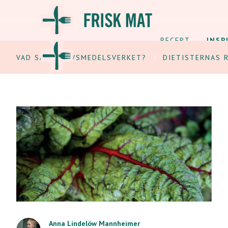
RECEPT
INSP
VAD SÄGER LIVSMEDELSVERKET?
DIETISTERNAS 
FANTASTISKA FÖREBILDER
Green Corner – ett
Anna Lindelöw Mannheimer