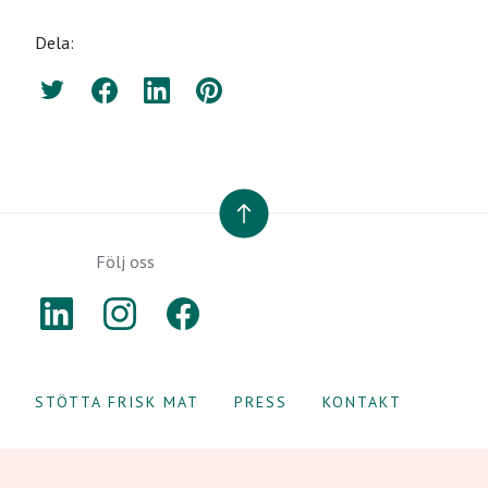
Dela:
Twitter
Facebook
LinkedIn
Pinterest
TILL TOPPEN
Följ oss
LINKEDIN
INSTAGRAM
FACEBOOK
STÖTTA FRISK MAT
PRESS
KONTAKT