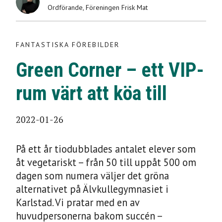
Ordförande
,
Föreningen Frisk Mat
VIP-rum värt att köa
till
FANTASTISKA FÖREBILDER
Green Corner – ett VIP-
2022-01-26
rum värt att köa till
2022-01-26
På ett år tiodubblades antalet elever som
åt vegetariskt – från 50 till uppåt 500 om
dagen som numera väljer det gröna
alternativet på Älvkullegymnasiet i
Karlstad. Vi pratar med en av
huvudpersonerna bakom succén –