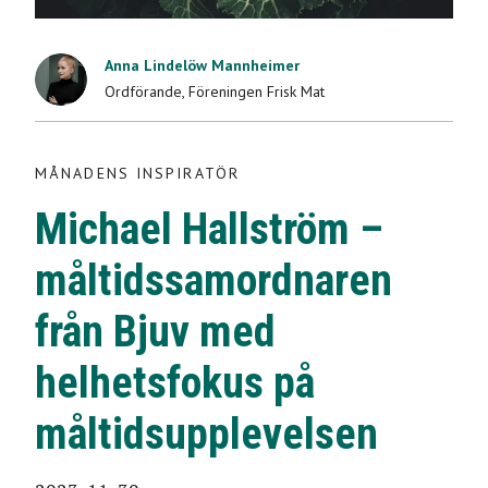
Michael Hallström –
Anna Lindelöw Mannheimer
måltidssamordnaren
Ordförande
,
Föreningen Frisk Mat
från Bjuv med
MÅNADENS INSPIRATÖR
helhetsfokus på
Michael Hallström –
måltidsupplevelsen
måltidssamordnaren
2023-11-30
från Bjuv med
helhetsfokus på
måltidsupplevelsen