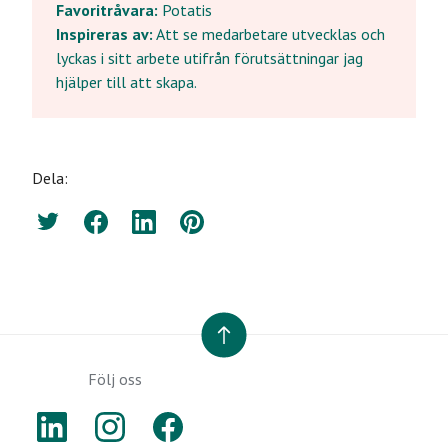
Favoritråvara:
Potatis
Inspireras av:
Att se medarbetare utvecklas och
lyckas i sitt arbete utifrån förutsättningar jag
hjälper till att skapa.
Dela:
Twitter
Facebook
LinkedIn
Pinterest
TILL TOPPEN
Följ oss
LINKEDIN
INSTAGRAM
FACEBOOK