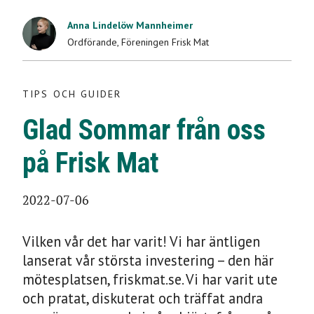
TIPS OCH GUIDER
Anna Lindelöw Mannheimer
Ordförande
,
Föreningen Frisk Mat
Glad Sommar från oss
på Frisk Mat
TIPS OCH GUIDER
Glad Sommar från oss
2022-07-06
på Frisk Mat
2022-07-06
Vilken vår det har varit! Vi har äntligen
lanserat vår största investering – den här
mötesplatsen, friskmat.se. Vi har varit ute
och pratat, diskuterat och träffat andra