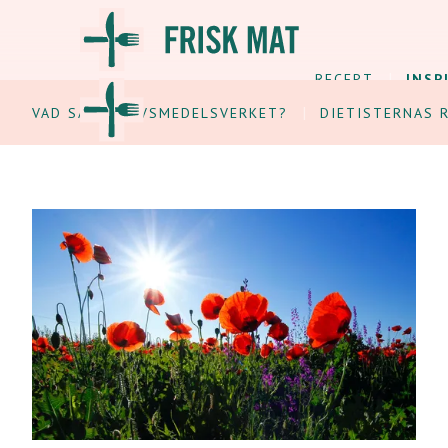
RECEPT
INSP
VAD SÄGER LIVSMEDELSVERKET?
DIETISTERNAS 