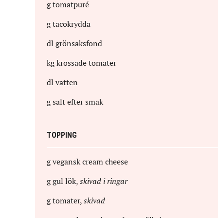
g
tomatpuré
g
tacokrydda
dl
grönsaksfond
kg
krossade tomater
dl
vatten
g
salt efter smak
TOPPING
g
vegansk cream cheese
g
gul lök
,
skivad i ringar
g
tomater
,
skivad