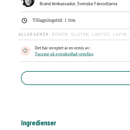
Brand Ambassador
,
Svenska Färsodlarna
Tillagningstid: 1 tim
ALLERGENER:
BÖNOR
,
GLUTEN
,
LAKTOS
,
LUPIN
,
Det här receptet är en remix av:
Tacopaj på svenskodlad vegofärs
Ingredienser