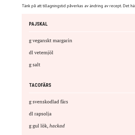
Tänk på att tillagningstid påverkas av ändring av recept. Det h
PAJSKAL
g
veganskt margarin
dl
vetemjöl
g
salt
TACOFÄRS
g
svenskodlad färs
dl
rapsolja
g
gul lök
,
hackad