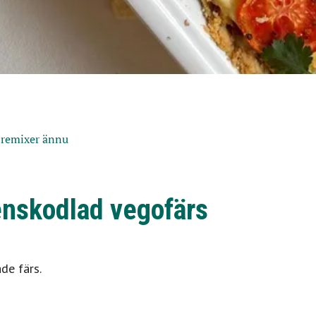
 remixer ännu
enskodlad vegofärs
de färs.