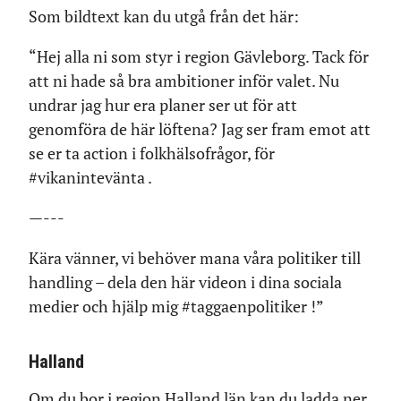
Som bildtext kan du utgå från det här:
“Hej alla ni som styr i region Gävleborg. Tack för
att ni hade så bra ambitioner inför valet. Nu
undrar jag hur era planer ser ut för att
genomföra de här löftena? Jag ser fram emot att
se er ta action i folkhälsofrågor, för
#vikanintevänta .
—---
Kära vänner, vi behöver mana våra politiker till
handling – dela den här videon i dina sociala
medier och hjälp mig #taggaenpolitiker !”
Halland
Om du bor i region Halland län kan du ladda ner