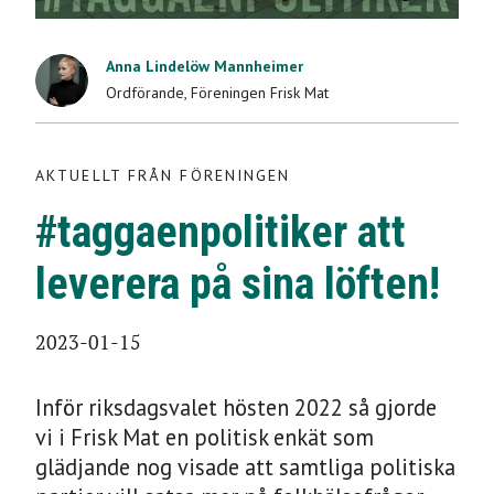
AKTUELLT FRÅN FÖRENINGEN
Anna Lindelöw Mannheimer
#taggaenpolitiker att
Ordförande
,
Föreningen Frisk Mat
leverera på sina
AKTUELLT FRÅN FÖRENINGEN
löften!
#taggaenpolitiker att
2023-01-15
leverera på sina löften!
2023-01-15
Inför riksdagsvalet hösten 2022 så gjorde
vi i Frisk Mat en politisk enkät som
glädjande nog visade att samtliga politiska