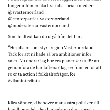
fungerar filmen lika bra i alla sociala medier:
@svasternorrland
@centerpartiet_vasternorrland
@moderaterna_vasternorrland
Som bildtext kan du utgå från det här:
“Hej alla ni som styr i region Västernorrland.
Tack för att ni hade så bra ambitioner inför
valet. Nu undrar jag hur era planer ser ut för att
genomföra de här löftena? Jag ser fram emot att
se er ta action i folkhälsofrågor, för
#vikanintevänta .
—---
Kära vänner, vi behöver mana våra politiker till
handling – dela den här videon i dina sociala