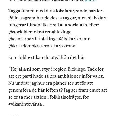
Tagga filmen med dina lokala styrande partier.
På instagram har de dessa taggar, men självklart
fungerar filmen lika bra i alla sociala medier:
@socialdemokraternablekinge
@centerpartietblekinge @kdkarlshamn
@kristdemokraterna_karlskrona
Som bildtext kan du utgå från det här:
“Hej alla ni som styr i region Blekinge. Tack för
att ert parti hade så bra ambitioner inför valet.
Nu undrar jag hur era planer ser ut för att
genomföra de här löftena? Jag ser fram emot att
se er ta mer action i folkhälsofrågor, för
#vikanintevänta .
—---