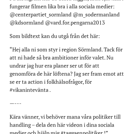
fungerar filmen lika bra i alla sociala medier:
@centerpartiet_sormland @m_sodermanland
@kdsormland @vard.for.pengarna2013
Som bildtext kan du utgå från det här:
“Hej alla ni som styr i region Sörmland. Tack för
att ni hade så bra ambitioner inför valet. Nu
undrar jag hur era planer ser ut för att
genomföra de här löftena? Jag ser fram emot att
se er ta action i folkhälsofrågor, för
#vikanintevänta .
—---
Kära vänner, vi behöver mana våra politiker till
handling – dela den här videon i dina sociala
medier och hjälp mig #taggaenpolitiker !”