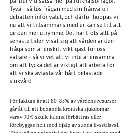
partier vill satsa mer på folkhälsofrågor.
Tyvärr så lös frågan med sin frånvaro i
debatten inför valet, och därför hoppas vi
nu att vi tillsammans med er kan se till att
ge den mer utrymme. Det har trots allt på
senaste tiden visat sig att vården är den
fråga som är enskilt viktigast för oss
väljare – så vi vet att vi inte är ensamma
om att tycka det är viktigt att arbeta för
att vi ska avlasta vår hårt belastade
sjukvård.
För faktum är att 80-85% av vårdens resurser
går åt till att behandla kroniska sjukdomar –
varav 90% skulle kunna förbättras eller
förebyggas helt med hjälp av sunda livsstilsval.
Tänk vilken potential det finns i att arbeta med