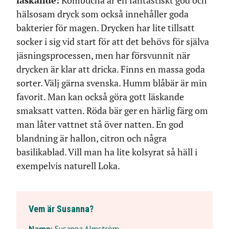
läskande:
Kombucha är en fantastiskt god och
hälsosam dryck som också innehåller goda
bakterier för magen. Drycken har lite tillsatt
socker i sig vid start för att det behövs för själva
jäsningsprocessen, men har försvunnit när
drycken är klar att dricka. Finns en massa goda
sorter. Välj gärna svenska. Humm blåbär är min
favorit. Man kan också göra gott läskande
smaksatt vatten. Röda bär ger en härlig färg om
man låter vattnet stå över natten. En god
blandning är hallon, citron och några
basilikablad. Vill man ha lite kolsyrat så häll i
exempelvis naturell Loka.
Vem är Susanna?
Namn:
Susanna Almström