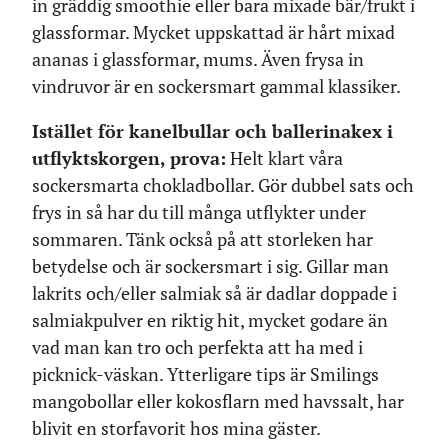
in gräddig smoothie eller bara mixade bär/frukt i
glassformar. Mycket uppskattad är hårt mixad
ananas i glassformar, mums. Även frysa in
vindruvor är en sockersmart gammal klassiker.
Istället för kanelbullar och ballerinakex i
utflyktskorgen, prova:
Helt klart våra
sockersmarta chokladbollar. Gör dubbel sats och
frys in så har du till många utflykter under
sommaren. Tänk också på att storleken har
betydelse och är sockersmart i sig. Gillar man
lakrits och/eller salmiak så är dadlar doppade i
salmiakpulver en riktig hit, mycket godare än
vad man kan tro och perfekta att ha med i
picknick-väskan. Ytterligare tips är Smilings
mangobollar eller kokosflarn med havssalt, har
blivit en storfavorit hos mina gäster.