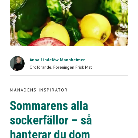
MÅNADENS INSPIRATÖR
Anna Lindelöw Mannheimer
Ordförande
,
Föreningen Frisk Mat
Sommarens alla
sockerfällor – så
MÅNADENS INSPIRATÖR
hanterar du dom
Sommarens alla
sockerfällor – så
2022-06-08
hanterar du dom