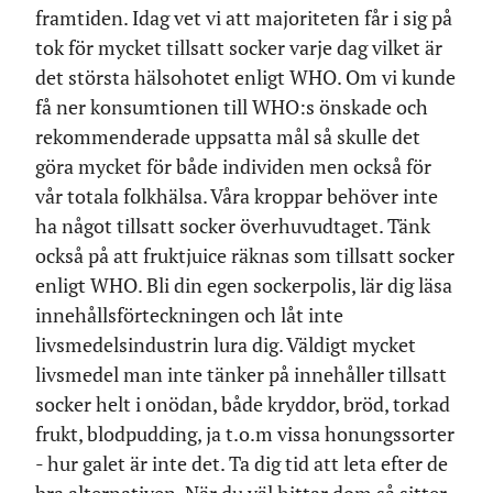
framtiden. Idag vet vi att majoriteten får i sig på
tok för mycket tillsatt socker varje dag vilket är
det största hälsohotet enligt WHO. Om vi kunde
få ner konsumtionen till WHO:s önskade och
rekommenderade uppsatta mål så skulle det
göra mycket för både individen men också för
vår totala folkhälsa. Våra kroppar behöver inte
ha något tillsatt socker överhuvudtaget. Tänk
också på att fruktjuice räknas som tillsatt socker
enligt WHO. Bli din egen sockerpolis, lär dig läsa
innehållsförteckningen och låt inte
livsmedelsindustrin lura dig. Väldigt mycket
livsmedel man inte tänker på innehåller tillsatt
socker helt i onödan, både kryddor, bröd, torkad
frukt, blodpudding, ja t.o.m vissa honungssorter
- hur galet är inte det. Ta dig tid att leta efter de
bra alternativen. När du väl hittar dom så sitter