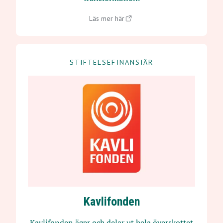
Läs mer här
STIFTELSEFINANSIÄR
Kavlifonden
Kavlifonden äger och delar ut hela överskottet