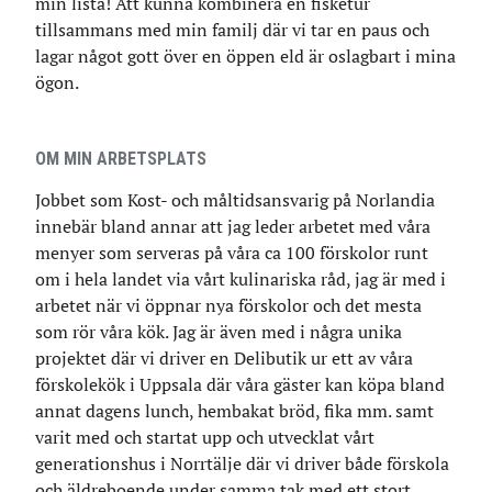
min lista! Att kunna kombinera en fisketur
tillsammans med min familj där vi tar en paus och
lagar något gott över en öppen eld är oslagbart i mina
ögon.
OM MIN ARBETSPLATS
Jobbet som Kost- och måltidsansvarig på Norlandia
innebär bland annar att jag leder arbetet med våra
menyer som serveras på våra ca 100 förskolor runt
om i hela landet via vårt kulinariska råd, jag är med i
arbetet när vi öppnar nya förskolor och det mesta
som rör våra kök. Jag är även med i några unika
projektet där vi driver en Delibutik ur ett av våra
förskolekök i Uppsala där våra gäster kan köpa bland
annat dagens lunch, hembakat bröd, fika mm. samt
varit med och startat upp och utvecklat vårt
generationshus i Norrtälje där vi driver både förskola
och äldreboende under samma tak med ett stort