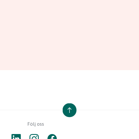
Grönärtsfalafel serveras
med bulgur och
turkiskyog...
24 tim
+
1 tim 30 min
Av: Johan Hamberg
TILL TOPPEN
Följ oss
LINKEDIN
INSTAGRAM
FACEBOOK