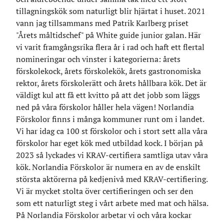
tillagningskök som naturligt blir hjärtat i huset. 2021
vann jag tillsammans med Patrik Karlberg priset
"Årets måltidschef" på White guide junior galan. Här
vi varit framgångsrika flera år i rad och haft ett flertal
nomineringar och vinster i kategorierna: årets
förskolekock, årets förskolekök, årets gastronomiska
rektor, årets förskolerätt och årets hållbara kök. Det är
väldigt kul att få ett kvitto på att det jobb som läggs
ned på våra förskolor håller hela vägen! Norlandia
Förskolor finns i många kommuner runt om i landet.
Vi har idag ca 100 st förskolor och i stort sett alla våra
förskolor har eget kök med utbildad kock. I början på
2023 så lyckades vi KRAV-certifiera samtliga utav våra
kök. Norlandia Förskolor är numera en av de enskilt
största aktörerna på kedjenivå med KRAV-certifiering.
Vi är mycket stolta över certifieringen och ser den
som ett naturligt steg i vårt arbete med mat och hälsa.
På Norlandia Förskolor arbetar vi och våra kockar